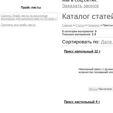
Заказать звонок
Прайс-листы
Каталог стате
Скачать Прайс-листы на расходные
материалы для шиномонтажа
(от 03.2026 г.)
Смотреть все прайс-листы
Главная
»
Статьи
»
Гаражное
» Прессы
В категории материалов
:
3
Показано материалов
:
1-3
Сортировать по
:
Дате
Пресс напольный 12 т
Напольный пресс с ручным
количество положений опо
Прессы
|
Просмотров:
Пресс настольный 4 т