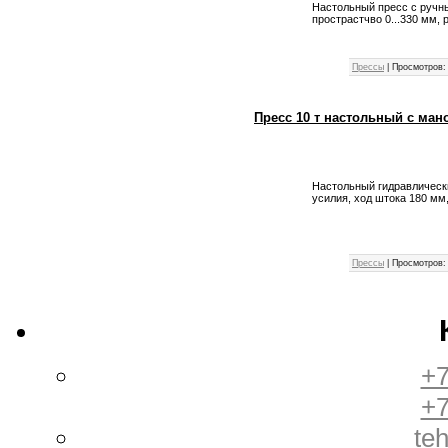
Настольный пресс с ручны
прострастчво 0...330 мм,
Прессы
|
Просмотров:
Пресс 10 т настольный с ма
Настольный гидравлическ
усилия, ход штока 180 мм
Прессы
|
Просмотров:
+7
+7
te