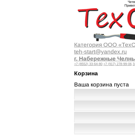
Четв
Приве
Категория
ООО «ТехСт
teh-start@yandex.ru
г. Набережные Челны
+7 (8552) 33-64-80
+7 (917) 278-99-06
З
Корзина
Ваша корзина пуста