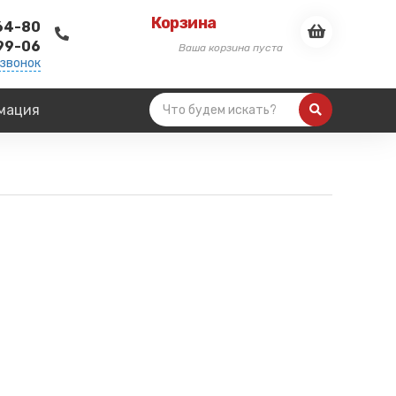
Корзина
-64-80
-99-06
Ваша корзина пуста
 звонок
мация