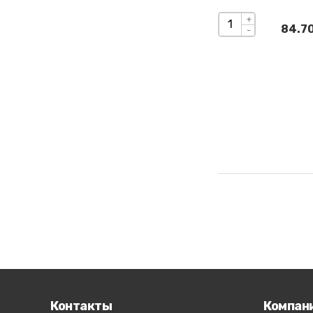
+
84.70
-
Контакты
Компан