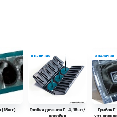
в наличие
в наличие
м (15шт)
Грибки для шин Г - 4, 15шт/
Грибок Г
коробка
уст.прово