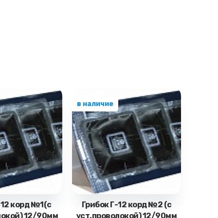
в наличие
-12 корд №1(с
Грибок Г-12 корд №2 (с
локой) 12/90мм
уст.проволокой) 12/90мм