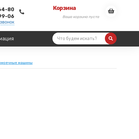
Корзина
-64-80
-99-06
Ваша корзина пуста
 звонок
мация
омоечные машины