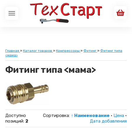
Главная
»
Каталог товаров
»
Компрессоры
»
Фитинг
»
Фитинг типа
<мама>
Фитинг типа <мама>
Доступно
Сортировка:
↑ Наименование
·
Цена
·
позиций
:
2
Дата добавления