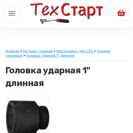
Главная
»
Каталог товаров
»
Инструмент для СТО
»
Головки
торцевые
»
Головка ударная 1" длинная
Головка ударная 1"
длинная