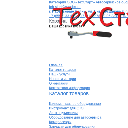
Категория
ООО «ТехСтарт» Автосервисное обо
teh-start@yandex.ru
г. Набережные Челны,
ул. Низаметдинова 8, п.
+7 (8552) 33-64-80
+7 (917) 278-99-06
Заказать 
Корзина
Ваша корзина пуста
Главная
Каталог товаров
Наши услуги
Новости и акции
О компании
Контактная информация
Каталог товаров
Шиномонтажное оборудование
Инструмент для СТО
Авто подъемники
Оборудование для автосервиса
Компрессоры
Запчасти для оборудования