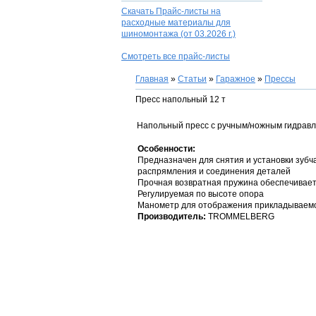
Скачать Прайс-листы на
расходные материалы для
шиномонтажа
(от 03.2026 г.)
Смотреть все прайс-листы
Главная
»
Статьи
»
Гаражное
»
Прессы
Пресс напольный 12 т
Напольный пресс с ручным/ножным гидравл
Особенности:
Предназначен для снятия и установки зубч
распрямления и соединения деталей
Прочная возвратная пружина обеспечивае
Регулируемая по высоте опора
Манометр для отображения прикладываемо
Производитель:
TROMMELBERG