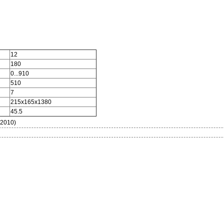
12
180
0...910
510
7
215х165х1380
45.5
.2010)