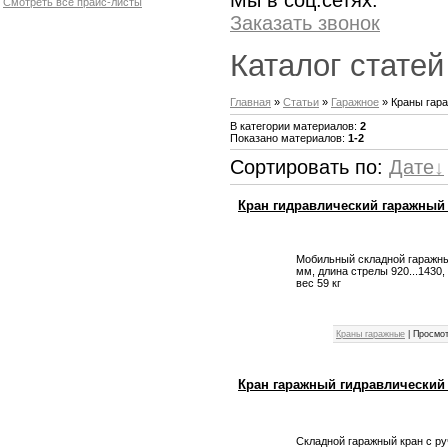
Мы в соц.сетях:
Смотреть все прайс-листы
Заказать звонок
Каталог статей
Главная
»
Статьи
»
Гаражное
» Краны гар
В категории материалов
:
2
Показано материалов
:
1-2
Сортировать по
:
Дате
Кран гидравлический гаражный 
Мобильный складной гаражный
мм, длина стрелы 920...1430
вес 59 кг
Краны гаражные
|
Просмот
Кран гаражный гидравлический 
Складной гаражный кран с р