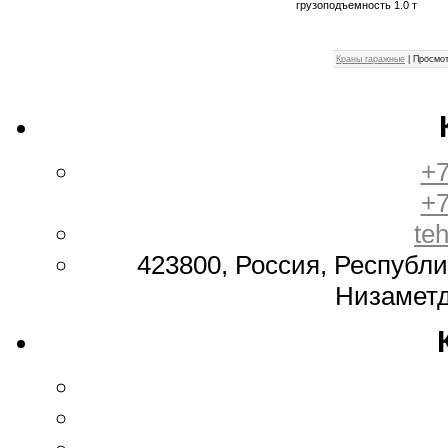
грузоподъемность 1.0 т
Краны гаражные
|
Просмот
+7
+7
te
423800, Россия, Республи
Низаметд