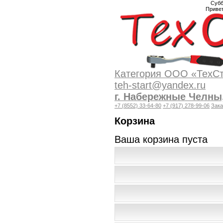
Субб
Приве
Категория
ООО «ТехСта
teh-start@yandex.ru
г. Набережные Челны
+7 (8552) 33-64-80
+7 (917) 278-99-06
Зака
Корзина
Ваша корзина пуста