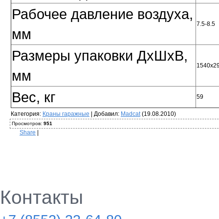
Рабочее давление воздуха,
7.5-8.5
мм
Размеры упаковки ДхШхВ,
1540х2
мм
Вес, кг
59
Категория
:
Краны гаражные
|
Добавил
:
Madcat
(19.08.2010)
Просмотров
:
951
Share
|
Контакты