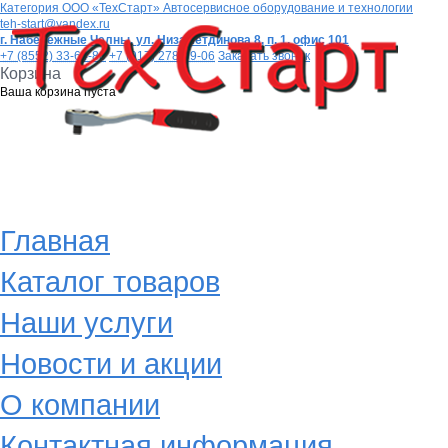
Категория
ООО «ТехСтарт» Автосервисное оборудование и технологии
teh-start@yandex.ru
г. Набережные Челны,
ул. Низаметдинова 8, п. 1, офис 101
+7 (8552) 33-64-80
+7 (917) 278-99-06
Заказать звонок
Корзина
Ваша корзина пуста
Главная
Каталог товаров
Наши услуги
Новости и акции
О компании
Контактная информация