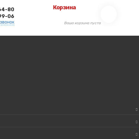
Корзина
-64-80
-99-06
 звонок
Ваша корзина пуста