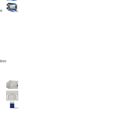
ой
сферу.