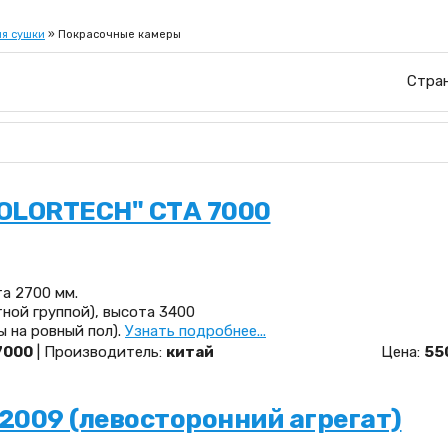
я сушки
» Покрасочные камеры
Стра
OLORTECH" CTА 7000
а 2700 мм.
тной группой), высота 3400
 на ровный пол).
Узнать подробнее...
7000
| Производитель:
китай
Цена:
55
2009 (левосторонний агрегат)