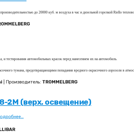
изводительностью до 20000 куб. м воздуха в час и дизельной горелкой Riello теплов
ROMMELBERG
а, и тестирования автомобильных красок перед нанесением их на автомобиль.
сочного тумана, предотвращающими попадания вредного окрасочного аэрозоля в атмо
i
| Производитель:
TROMMELBERG
8-2M (верх. освещение)
одробнее...
LLIBAR