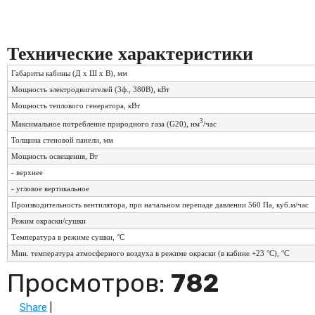
Технические характеристики
Габариты кабины (Д х Ш х В), мм
Мощность электродвигателей (3ф., 380В), кВт
Мощность теплового генератора, кВт
3
Максимальное потребление природного газа (G20), нм
/час
Толщина стеновой панели, мм
Мощность освещения, Вт
- верхнее
- угловое вертикальное
Производительность вентилятора, при начальном перепаде давлении 560 Па, куб.м/час
Режим окраски/сушки
Температура в режиме сушки, °С
Мин. температура атмосферного воздуха в режиме окраски (в кабине +23 °С), °С
Просмотров
:
782
Share
|