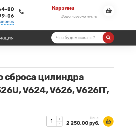
Корзина
-64-80
-99-06
Ваша корзина пуста
 звонок
мация
о сброса цилиндра
26U, V624, V626, V626IT,
Цена:
+
2 250.00 руб.
-