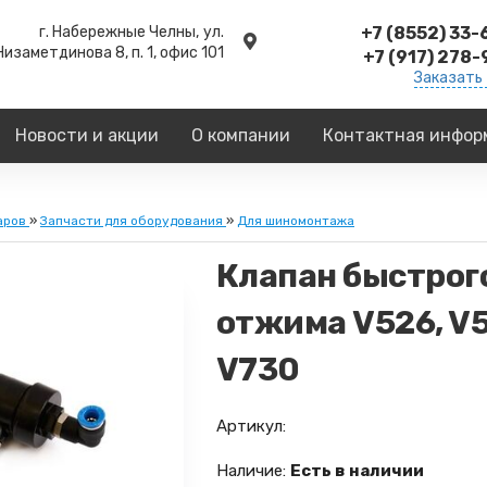
г. Набережные Челны,
ул.
+7 (8552) 33
Низаметдинова 8, п. 1, офис 101
+7 (917) 278
Заказать
Новости и акции
О компании
Контактная инфор
аров
»
Запчасти для оборудования
»
Для шиномонтажа
Клапан быстрог
отжима V526, V5
V730
Артикул:
Наличие:
Есть в наличии