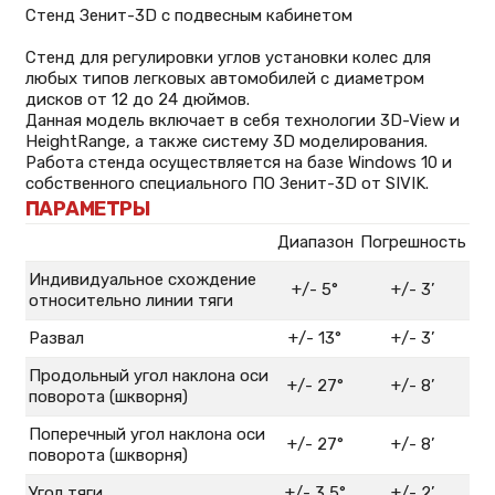
Стенд Зенит-3D с подвесным кабинетом
Стенд для регулировки углов установки колес для
любых типов легковых автомобилей с диаметром
дисков от 12 до 24 дюймов.
Данная модель включает в себя технологии 3D-View и
HeightRange, а также систему 3D моделирования.
Работа стенда осуществляется на базе Windows 10 и
собственного специального ПО Зенит-3D от SIVIK.
ПАРАМЕТРЫ
Диапазон
Погрешность
Индивидуальное схождение
+/- 5°
+/- 3’
относительно линии тяги
Развал
+/- 13°
+/- 3’
Продольный угол наклона оси
+/- 27°
+/- 8’
поворота (шкворня)
Поперечный угол наклона оси
+/- 27°
+/- 8’
поворота (шкворня)
Угол тяги
+/- 3,5°
+/- 2’