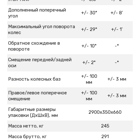
Дополненный поперечный
+/- 30°
+/- 8’
угол
Максимальный угол поворота
+/- 29°
+/- 1’
колес
Обратное схождение в
+/- 10°
-*
повороте
Смещение передней/задней
+/- 2°
-*
оси
+/- 100
Разность колесных баз
+/- 3 мм
мм
Правое/левое поперечное
+/- 100
+/- 3 мм
смещение
мм
Габаритные размеры
2900х350х660
упаковки (ДхШхВ), мм
Масса нетто, кг
245
Масса брутто, кг
291