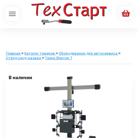
Главная
»
Каталог товаров
»
Оборудование для автосервиса
»
Стенд сход-развал
»
Техно Вектор 7
В наличии