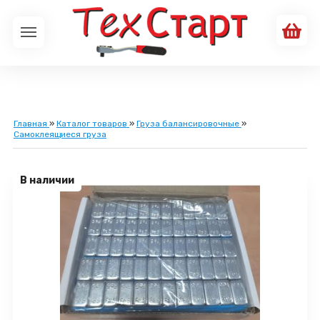
Главная
»
Каталог товаров
»
Груза балансировочные
»
Самоклеящиеся груза
В наличии