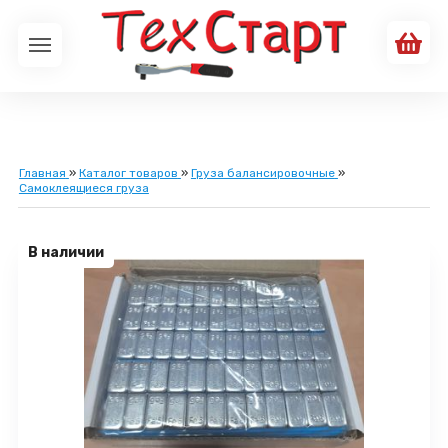
Главная
»
Каталог товаров
»
Груза балансировочные
»
Самоклеящиеся груза
В наличии