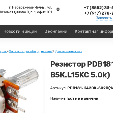
г. Набережные Челны,
ул.
+7 (8552) 33
Низаметдинова 8, п. 1, офис 101
+7 (917) 278
Заказать
Новости и акции
О компании
Контактная инфор
аров
»
Запчасти для оборудования
»
Для шиномонтажа
Резистор PDB18
В5К.L15KC 5.0k)
Артикул:
PDB181-К420К-502В(1
Наличие:
Есть в наличии