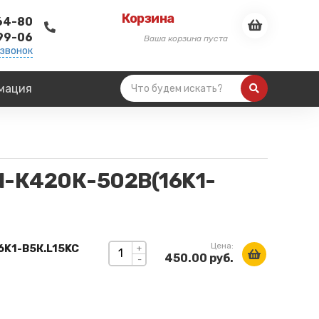
Корзина
-64-80
-99-06
Ваша корзина пуста
 звонок
мация
1-К420К-502В(16K1-
Цена:
6K1-В5К.L15KC
+
450.00 руб.
-