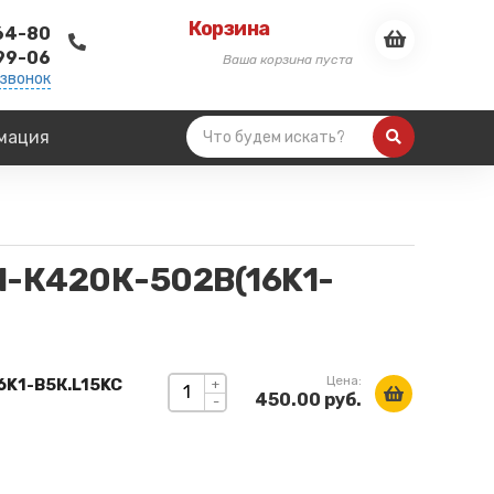
Корзина
-64-80
-99-06
Ваша корзина пуста
 звонок
мация
1-К420К-502В(16K1-
Цена:
6K1-В5К.L15KC
+
450.00 руб.
-