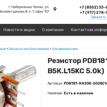
г. Набережные Челны,
ул.
+7 (8552) 33
Низаметдинова 8, п. 1, офис 101
+7 (917) 278
Заказать
Новости и акции
О компании
Контактная инфор
аров
»
Запчасти для оборудования
»
Для шиномонтажа
Резистор PDB18
В5К.L15KC 5.0k)
Артикул:
PDB181-К420К-502В(1
Наличие:
Есть в наличии