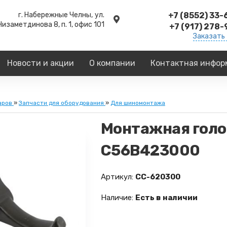
г. Набережные Челны,
ул.
+7 (8552) 33
Низаметдинова 8, п. 1, офис 101
+7 (917) 278
Заказать
Новости и акции
О компании
Контактная инфор
аров
»
Запчасти для оборудования
»
Для шиномонтажа
Монтажная голо
C56B423000
Артикул:
СС-620300
Наличие:
Есть в наличии