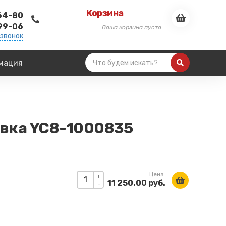
Корзина
-64-80
-99-06
Ваша корзина пуста
 звонок
мация
вка YC8-1000835
Цена:
+
11 250.00 руб.
-