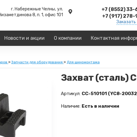
г. Набережные Челны,
ул.
+7 (8552) 33
Низаметдинова 8, п. 1, офис 101
+7 (917) 278
Заказать
Новости и акции
О компании
Контактная инфор
аров
»
Запчасти для оборудования
»
Для шиномонтажа
Захват (сталь) 
Артикул:
CC-510101 (YC8-20032
Наличие:
Есть в наличии