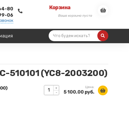
Корзина
-64-80
-99-06
Ваша корзина пуста
 звонок
мация
CC-510101 (YC8-2003200)
Цена:
00)
+
5 100.00 руб.
-