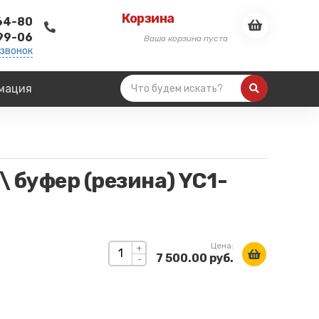
Корзина
-64-80
-99-06
Ваша корзина пуста
 звонок
мация
\ буфер (резина) YC1-
Цена:
+
7 500.00 руб.
-