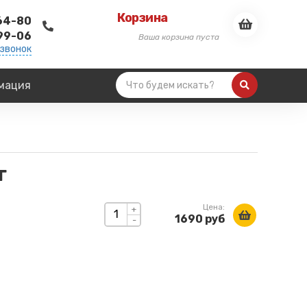
Корзина
-64-80
-99-06
Ваша корзина пуста
 звонок
мация
г
Цена:
+
1690 руб
-