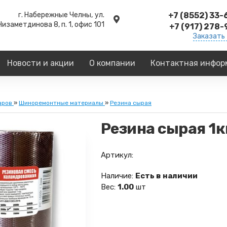
г. Набережные Челны,
ул.
+7 (8552) 33
Низаметдинова 8, п. 1, офис 101
+7 (917) 278
Заказать
Новости и акции
О компании
Контактная инфор
аров
»
Шиноремонтные материалы
»
Резина сырая
Резина сырая 1к
Артикул:
Наличие:
Есть в наличии
Вес:
1.00
шт