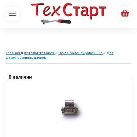
Главная
»
Каталог товаров
»
Груза балансировочные
»
Для
штампованных дисков
В наличии