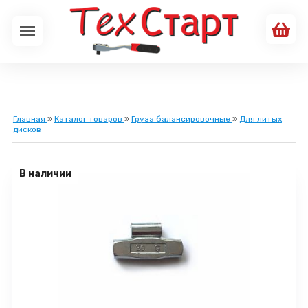
Главная
»
Каталог товаров
»
Груза балансировочные
»
Для литых
дисков
В наличии