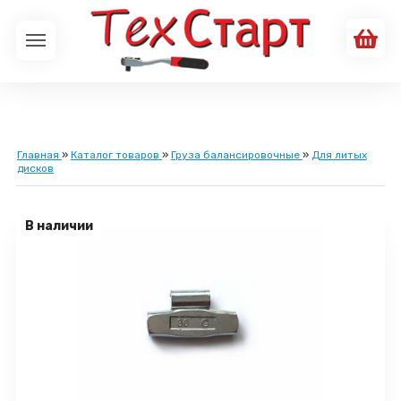
Главная
»
Каталог товаров
»
Груза балансировочные
»
Для литых
дисков
В наличии