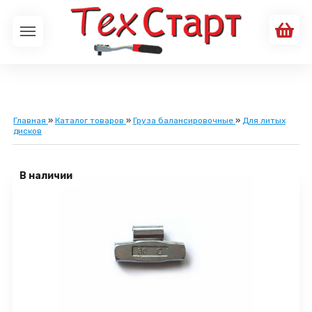
Главная
»
Каталог товаров
»
Груза балансировочные
»
Для литых
дисков
В наличии