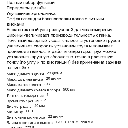
Полный набор функций
Передовой дизайн
Улучшенная эргономика.
Эффективен для балансировки колес с литыми
дисками
Бесконтактный ультразвуковой датчик измерения
ширины увеличивает производительность станка.
Точечный лазерный указатель места установки грузов
увеличивает скорость установки груза и повышает
производительность работы оператора. Груз можно
установить вручную абсолютно точно в расчетную
точку (по углу и по дистанции) без применения зажима
на линейке.
28 дюйм
Макс. диаметр диска
20 дюйм
Макс. ширина диска
70 кг
Макс. масса колеса
900 мм
Макс. диаметр колеса в сборе
1 г
Точность измерения
6 с
Время измерения
40 мм
Диаметр вала
LCD
Монитор
22 дюйм
Диагональ монитора
1200 х 1370 х 1554 мм
Длина х ширина х высота
220 В