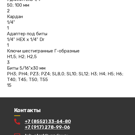
50; 100 мм
2
Кардан
1/4"
1
Адаптер под биты
1/4" HEX x 1/4" Dr
1
Ключи шестигранные Г-образные
H1,5; H2; H2,5
3
Биты 5/16"х30 мм
PH3; PH4; PZ3; PZ4; SL8,0; SL10; SL12; H3; H4; H5; H6;
Т40; Т45; Т50; Т55
15
Контакты
+7 (8552) 33-64-80
+7 (917) 278-99-06