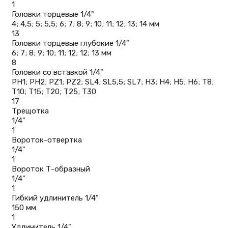
1
Головки торцевые 1/4"
4; 4,5; 5; 5,5; 6; 7; 8; 9; 10; 11; 12; 13; 14 мм
13
Головки торцевые глубокие 1/4"
6; 7; 8; 9; 10; 11; 12; 12; 13 мм
8
Головки со вставкой 1/4"
PH1; PH2; PZ1; PZ2; SL4; SL5,5; SL7; H3; H4; H5; H6; T8;
T10; T15; T20; T25; T30
17
Трещотка
1/4"
1
Вороток-отвертка
1/4"
1
Вороток Т-образный
1/4"
1
Гибкий удлинитель 1/4"
150 мм
1
Удлинитель 1/4"