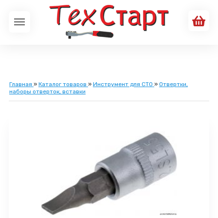
Главная
»
Каталог товаров
»
Инструмент для СТО
»
Отвертки,
наборы отверток, вставки