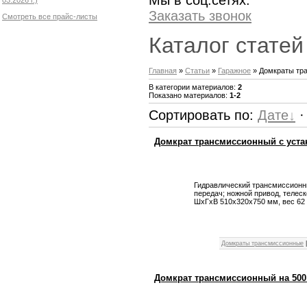
Мы в соц.сетях:
Заказать звонок
Смотреть все прайс-листы
Каталог статей
Главная
»
Статьи
»
Гаражное
» Домкраты тр
В категории материалов
:
2
Показано материалов
:
1-2
Сортировать по
:
Дате
Домкрат трансмиссионный с уста
Гидравлический трансмиссионны
передач; ножной привод, телес
ШхГхВ 510х320х750 мм, вес 62 
Домкраты трансмиссионные
Домкрат трансмиссионный на 500