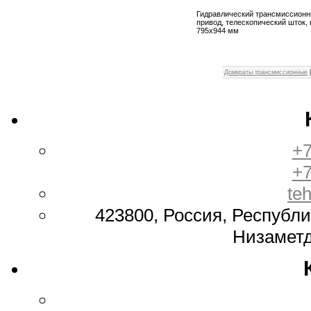
Гидравлический трансмиссионн
привод, телескопический шток, 
795х944 мм
Домкраты трансмиссионные
+7
+7
te
423800, Россия, Республи
Низаметд