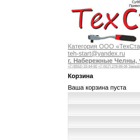
Субб
Приве
Категория
ООО «ТехСтар
teh-start@yandex.ru
г. Набережные Челны,
+7 (8552) 33-64-80
+7 (917) 278-99-06
Заказа
Корзина
Ваша корзина пуста