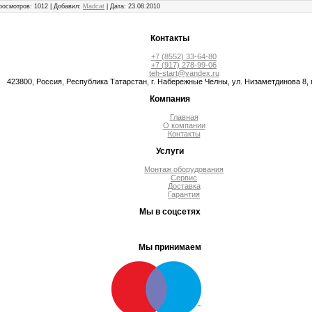
росмотров:
1012
|
Добавил:
Madcat
|
Дата:
23.08.2010
Контакты
+7 (8552) 33-64-80
+7 (917) 278-99-06
teh-start@yandex.ru
423800, Россия, Республика Татарстан, г. Набережные Челны, ул. Низаметдинова 8, п
Компания
Главная
О компании
Контакты
Услуги
Монтаж оборудования
Сервис
Доставка
Гарантия
Мы в соцсетях
Мы принимаем