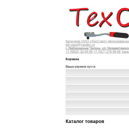
Категория
ООО «ТехСтарт» Автосервисное
teh-start@yandex.ru
г. Набережные Челны,
ул. Низаметдинов
+7 (8552) 33-64-80
+7 (917) 278-99-06
Зака
Корзина
Ваша корзина пуста
Каталог товаров