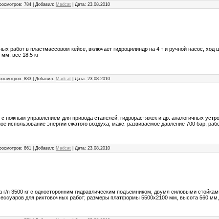
росмотров:
784
|
Добавил:
Madcat
|
Дата:
23.08.2010
ных работ в пластмассовом кейсе, включает гидроцилиндр на 4 т и ручной насос, ход
мм, вес 18.5 кг
росмотров:
833
|
Добавил:
Madcat
|
Дата:
23.08.2010
с ножным управлением для привода стапелей, гидрорастяжек и др. аналогичных устр
е использование энергии сжатого воздуха; макс. развиваемое давление 700 бар, рабо
росмотров:
861
|
Добавил:
Madcat
|
Дата:
23.08.2010
 г/п 3500 кг с односторонним гидравлическим подъемником, двумя силовыми стойками 
сессуаров для рихтовочных работ; размеры платформы 5500х2100 мм, высота 560 мм,