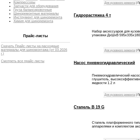
Компрессоры
Для кузовного ремонта
|
П
Запчасти для оборудования
Груза балансировочные
Шиноремонтные материалы
Гидрорастяжка 4 т
Инструмент для шиноремонта
Химия для шиноремонта
Набор аксессуаров для кузов
упаковки ДхШхВ 595х335х180 
Прайс-листы
Скачать Прайс-листы на расходные
материалы для шиномонтажа
(от 03.2026
Для кузовного ремонта
|
П
г.)
Смотреть все прайс-листы
Насос пневмогидравлический
Пневмогидравлический насос 
глушитель, высокоэффективно
жидкости 1.2 л
Для кузовного ремонта
|
П
Стапель B 19 G
Стапель платформенного типа
аппарелями и комплектом ак