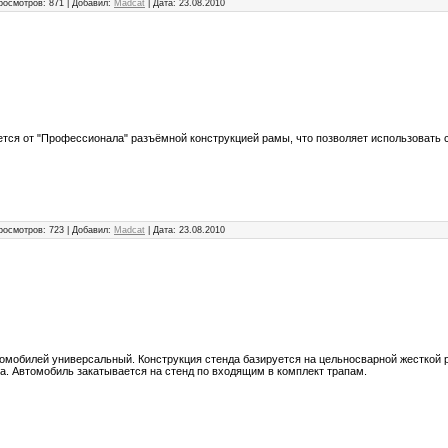
росмотров:
871
|
Добавил:
Madcat
|
Дата:
23.08.2010
ется от "Профессионала" разъёмной конструкцией рамы, что позволяет использовать 
росмотров:
723
|
Добавил:
Madcat
|
Дата:
23.08.2010
томобилей универсальный. Конструкция стенда базируется на цельносварной жесткой 
. Автомобиль закатывается на стенд по входящим в комплект трапам.