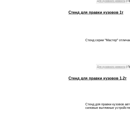
Для кузовного ремонта
|
П
Стенд для правки кузовов 1т
Стенд серии "Мастер" отлича
Для кузовного ремонта
|
П
Стенд для правки кузовов 1,2т
Cтенд для правки кузовов ав
силовые вытяжные устройства