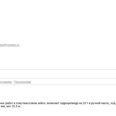
start@yandex.ru
ентариям
·
Просмотрам
ных работ в пластмассовом кейсе, включает гидроцилиндр на 10 т и ручной насос, хо
мм, вес 31.5 кг