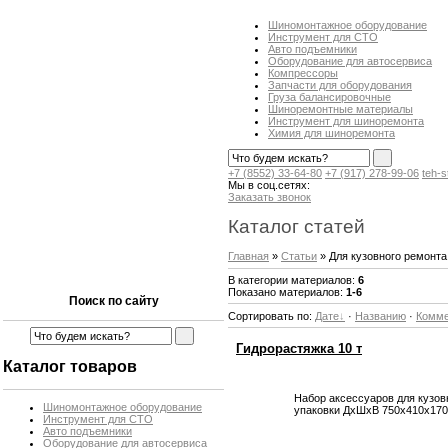
Шиномонтажное оборудование
Инструмент для СТО
Авто подъемники
Оборудование для автосервиса
Компрессоры
Запчасти для оборудования
Груза балансировочные
Шиноремонтные материалы
Инструмент для шиноремонта
Химия для шиноремонта
+7 (8552) 33-64-80
+7 (917) 278-99-06
teh-
Мы в соц.сетях:
Заказать звонок
Каталог статей
Главная
»
Статьи
» Для кузовного ремонта
В категории материалов
:
6
Показано материалов
:
1-6
Поиск по сайту
Сортировать по
:
Дате
·
Названию
·
Комм
Гидрорастяжка 10 т
Каталог товаров
Набор аксессуаров для кузов
Шиномонтажное оборудование
упаковки ДхШхВ 750х410х170 
Инструмент для СТО
Авто подъемники
Оборудование для автосервиса