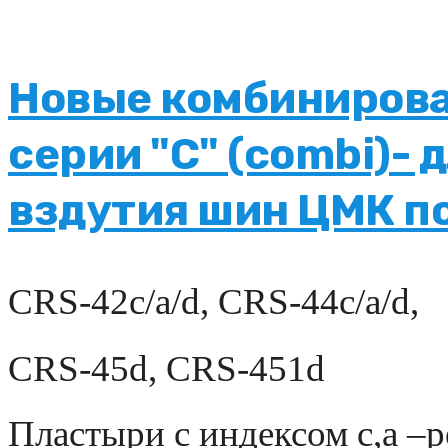
Новые комбиниров
серии "С" (combi)-
вздутия шин ЦМК по
CRS-42c/a/d, CRS-44c/a/d,
CRS
-45
d
,
CRS
-451
d
Пластыри с индексом с,а –