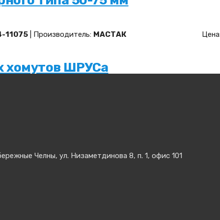
ного типа 50-75 мм
4-11075
| Производитель:
МАСТАК
Цена
х хомутов ШРУСа
4-20001
| Производитель:
МАСТАК
Цена
ерненый
ережные Челны, ул. Низаметдинова 8, п. 1, офис 101
C-2193
| Производитель:
Licota
Цена: