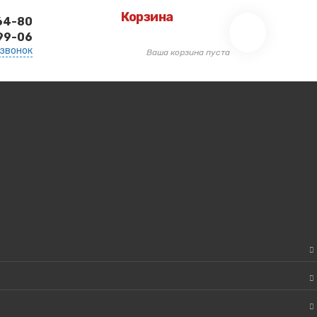
Корзина
-64-80
-99-06
 звонок
Ваша корзина пуста