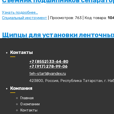
Съёмник подшипников сепаратор
Узнать подробнее...
Спциальный инструмент
| Просмотров: 763 | Код товара:
10
Щипцы для установки ленточны
Узнать подробнее...
Контакты
Спциальный инструмент
| Просмотров: 890 | Код товара:
10
+7 (8552) 33-64-80
+7 (917) 278-99-06
Съемник шаровых соединений ч
teh-start@yandex.ru
423800, Россия, Республика Татарстан, г. Наб
Узнать подробнее...
Спциальный инструмент
| Просмотров: 822 | Код товара:
AT
Компания
Главная
Съемник шаровых соединений
О компании
Контакты