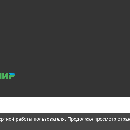
C-2202B
| Производитель:
Licota
Цена:
.
ортной работы пользователя. Продолжая просмотр стран