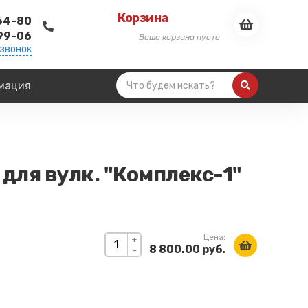
Корзина
-64-80
-99-06
Ваша корзина пуста
 звонок
мация
для вулк. "Комплекс-1"
Цена:
+
8 800.00 руб.
-