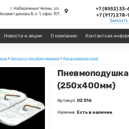
г. Набережные Челны,
ул.
+7 (8552) 33
Низаметдинова 8, п. 1, офис 101
+7 (917) 278
Заказать
Новости и акции
О компании
Контактная инфор
аров
»
Запчасти для оборудования
»
Для вулканизаторов
Пневмоподушка 
(250х400мм)
Артикул:
02 016
Наличие:
Есть в наличии