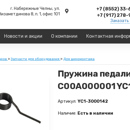
г. Набережные Челны,
ул.
+7 (8552) 33
Низаметдинова 8, п. 1, офис 101
+7 (917) 278
Заказать
Новости и акции
О компании
Контактная инфор
аров
»
Запчасти для оборудования
»
Для шиномонтажа
Пружина педали
C00A000001 YC
Артикул:
YC1-3000142
Наличие:
Есть в наличии