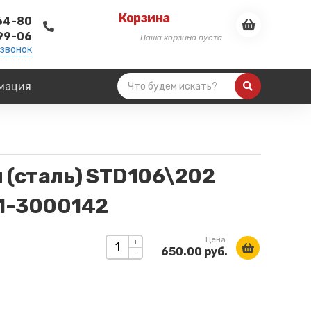
Корзина
-64-80
-99-06
Ваша корзина пуста
 звонок
мация
 (сталь) STD106\202
1-3000142
Цена:
+
650.00 руб.
-