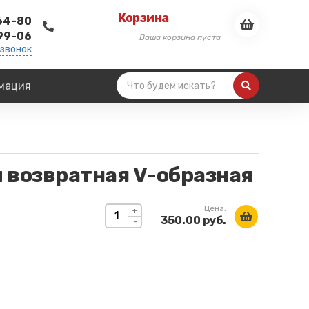
Корзина
-64-80
-99-06
Ваша корзина пуста
 звонок
мация
 возвратная V-образная
Цена:
+
350.00 руб.
-