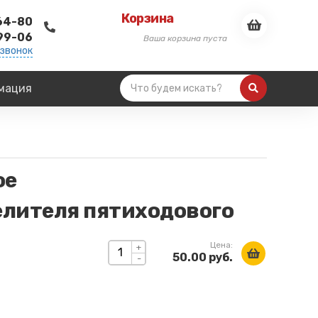
Корзина
-64-80
-99-06
Ваша корзина пуста
 звонок
мация
ое
лителя пятиходового
Цена:
+
50.00 руб.
-