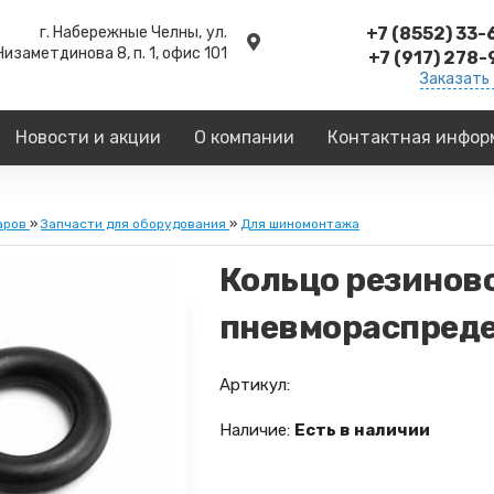
г. Набережные Челны,
ул.
+7 (8552) 33
Низаметдинова 8, п. 1, офис 101
+7 (917) 278
Заказать
Новости и акции
О компании
Контактная инфор
аров
»
Запчасти для оборудования
»
Для шиномонтажа
Кольцо резинов
пневмораспреде
Артикул:
Наличие:
Есть в наличии