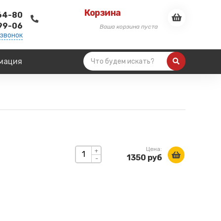
Корзина
-64-80
-99-06
Ваша корзина пуста
 звонок
мация
Цена:
+
1350 руб
-