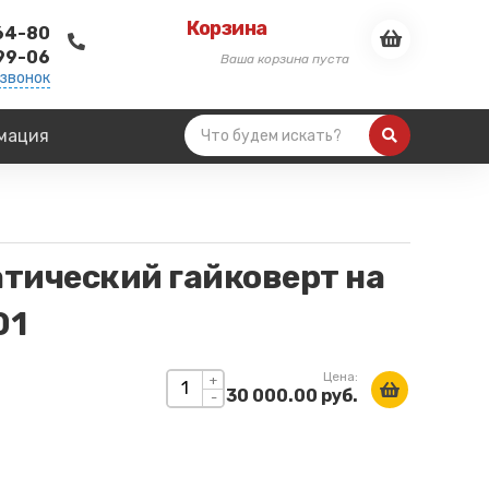
Корзина
-64-80
-99-06
Ваша корзина пуста
 звонок
мация
тический гайковерт на
01
Цена:
+
30 000.00 руб.
-