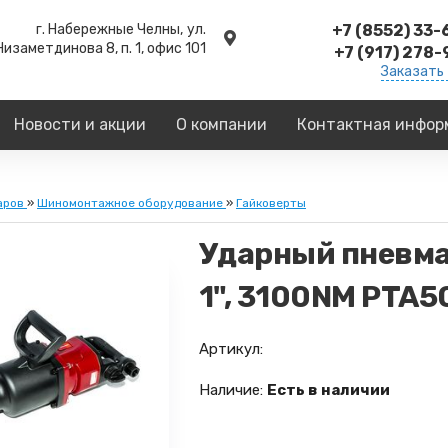
г. Набережные Челны,
ул.
+7 (8552) 33
Низаметдинова 8, п. 1, офис 101
+7 (917) 278
Заказать
Новости и акции
О компании
Контактная инфор
аров
»
Шиномонтажное оборудование
»
Гайковерты
Ударный пневма
1", 3100NM PTA5
Артикул:
Наличие:
Есть в наличии