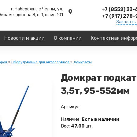
г. Набережные Челны,
ул.
+7 (8552) 33
Низаметдинова 8, п. 1, офис 101
+7 (917) 278
Заказать
Новости и акции
О компании
Контактная инфор
аров
»
Оборудование для автосервиса
»
Домкраты
Домкрат подкатн
3,5т, 95-552мм
Артикул:
Наличие:
Есть в наличии
Вес:
47.00
шт.