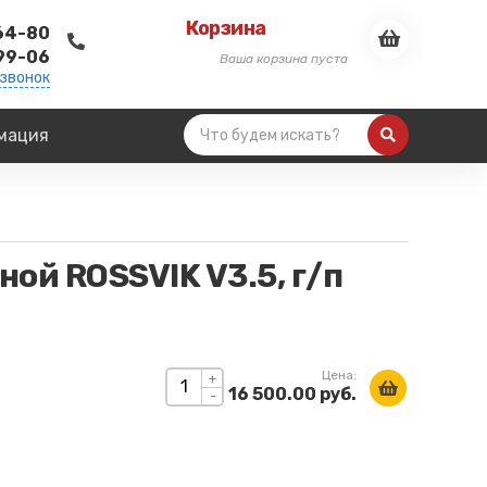
Корзина
-64-80
-99-06
Ваша корзина пуста
 звонок
мация
ой ROSSVIK V3.5, г/п
Цена:
+
16 500.00 руб.
-