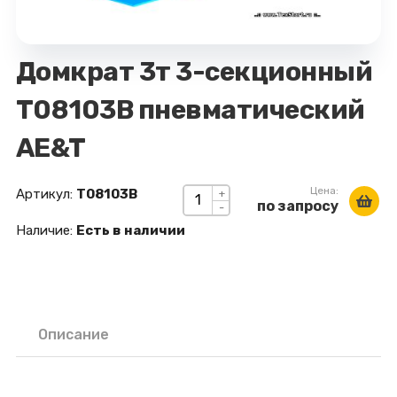
Домкрат 3т 3-секционный
T08103B пневматический
AE&T
Цена:
Артикул:
T08103B
+
по запросу
-
Наличие:
Есть в наличии
Описание