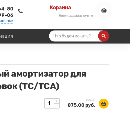
Корзина
-64-80
-99-06
Ваша корзина пуста
 звонок
мация
ый амортизатор для
вок (ТС/ТСА)
Цена:
+
875.00 руб.
-