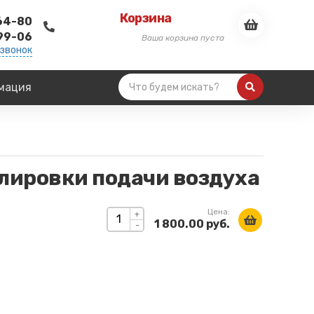
Корзина
-64-80
-99-06
Ваша корзина пуста
 звонок
мация
улировки подачи воздуха
Цена:
+
1 800.00 руб.
-