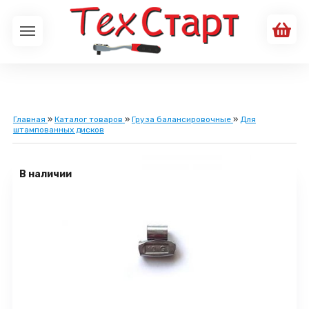
Главная
»
Каталог товаров
»
Груза балансировочные
»
Для
штампованных дисков
В наличии