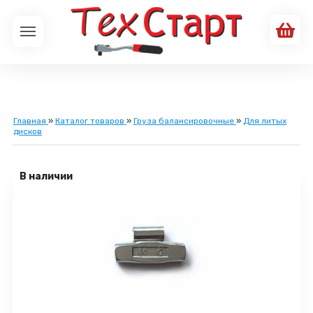
Главная
»
Каталог товаров
»
Груза балансировочные
»
Для литых
дисков
В наличии