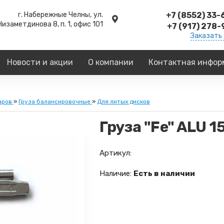
г. Набережные Челны,
ул.
+7 (8552) 33
Низаметдинова 8, п. 1, офис 101
+7 (917) 278
Заказать
Новости и акции
О компании
Контактная инфор
аров
»
Груза балансировочные
»
Для литых дисков
Груза "Fe" ALU 1
Артикул:
Наличие:
Есть в наличии