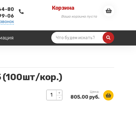
Корзина
-64-80
-99-06
Ваша корзина пуста
 звонок
мация
5 (100шт/кор.)
Цена:
+
805.00 руб.
-