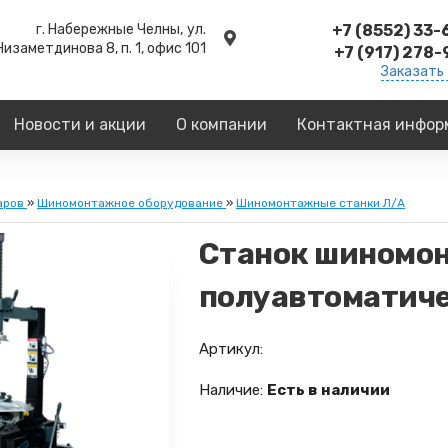
г. Набережные Челны,
ул.
+7 (8552) 33
Низаметдинова 8, п. 1, офис 101
+7 (917) 278
Заказать
Новости и акции
О компании
Контактная инфор
аров
»
Шиномонтажное оборудование
»
Шиномонтажные станки Л/А
Станок шиномон
полуавтоматич
Артикул:
Наличие:
Есть в наличии