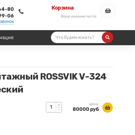
Корзина
-64-80
-99-06
Ваша корзина пуста
 звонок
мация
тажный ROSSVIK V-324
еский
Цена:
+
80000 руб
-