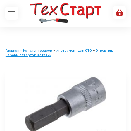
Главная
»
Каталог товаров
»
Инструмент для СТО
»
Отвертки,
наборы отверток, вставки