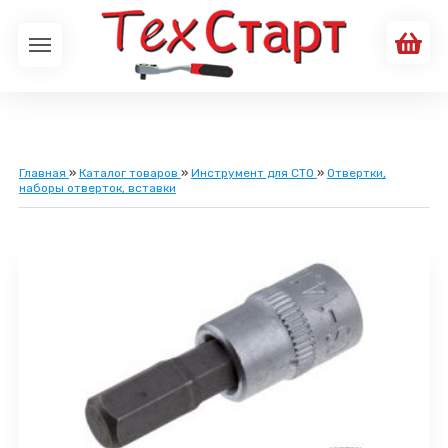
Главная
»
Каталог товаров
»
Инструмент для СТО
»
Отвертки,
наборы отверток, вставки