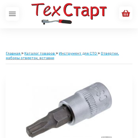
Главная
»
Каталог товаров
»
Инструмент для СТО
»
Отвертки,
наборы отверток, вставки