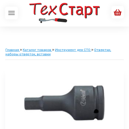
Главная
»
Каталог товаров
»
Инструмент для СТО
»
Отвертки,
наборы отверток, вставки