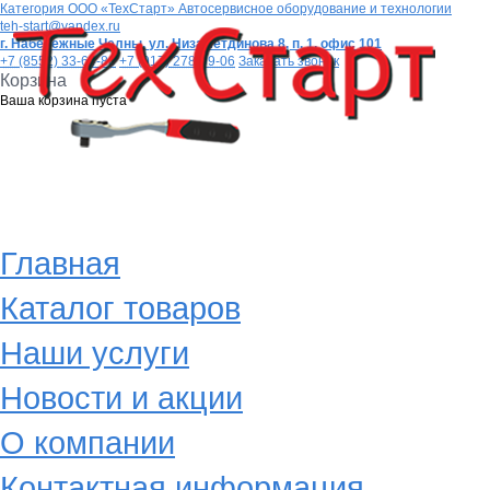
Категория
ООО «ТехСтарт» Автосервисное оборудование и технологии
teh-start@yandex.ru
г. Набережные Челны,
ул. Низаметдинова 8, п. 1, офис 101
+7 (8552) 33-64-80
+7 (917) 278-99-06
Заказать звонок
Корзина
Ваша корзина пуста
Главная
Каталог товаров
Наши услуги
Новости и акции
О компании
Контактная информация